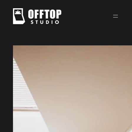
Przejdź
do
treści