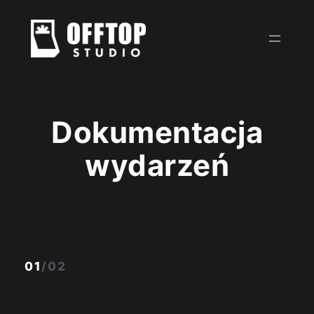
Przejdź
do
treści
Dokumentacja
wydarzeń
01
/02